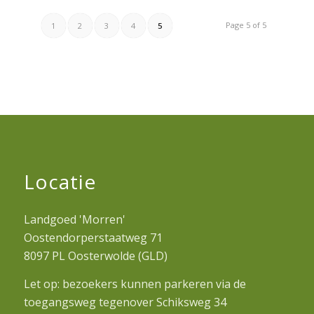
Page 5 of 5
1
2
3
4
5
Locatie
Landgoed 'Morren'
Oostendorperstaatweg 71
8097 PL Oosterwolde (GLD)
Let op: bezoekers kunnen parkeren via de
toegangsweg tegenover Schiksweg 34