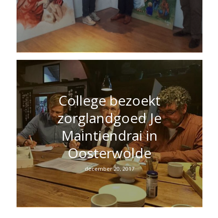
College bezoekt
zorglandgoed Je
Maintiendrai in
Oosterwolde
december 20, 2017