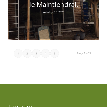
Je Maintiendrai.
oktober 15, 2020
Page 1 of 5
1
2
3
4
5
Locatie