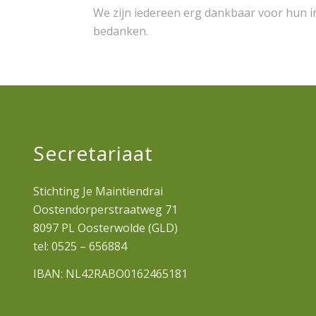
We zijn iedereen erg dankbaar voor hun in
bedanken.
Secretariaat
Stichting Je Maintiendrai
Oostendorperstraatweg 71
8097 PL Oosterwolde (GLD)
tel: 0525 – 656884
IBAN: NL42RABO0162465181